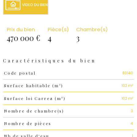
VIDEO DU BIEN
Prix du bien
Pièce(s)
Chambre(s)
470 000 €
4
3
Caractéristiques du bien
Caractéristiques
Valeurs
83140
Code postal
102 m²
Surface habitable (m²)
102 m²
Surface loi Carrez (m²)
3
Nombre de chambre(s)
4
Nombre de pièces
1
Nb de salle d'eau