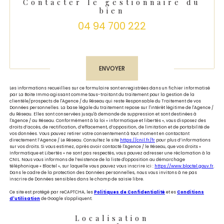
Contacter le gestionnaire du
bien
04 94 700 222
Validation
ENVOYER
Les informations recueillies sur ce formulaire sont enregistrées dans un fichier informatisé
par La Boite Immo agissant comme Sous-traitant du traitement pour la gestion de la
clientèle/prospects de l'Agence / du Réseau qui reste Responsable du Traitement de vos
Données personnelles. La base légale du traitement repose sur l'intérêt légitime de l'Agence /
du Réseau. Elles sont conservées jusqu'à demande de suppression et sont destinées à
l'Agence / au Réseau. Conformément à la loi « informatique et libertés », vous disposez des
droits d’accès, de rectification, d’effacement, d’opposition, de limitation et de portabilité de
vos données. Vous pouvez retirer votre consentement à tout moment en contactant
directement l’Agence / Le Réseau. Consultez le site
https://cnil.fr/fr
pour plus d’informations
sur vos droits. Si vous estimez, après avoir contacté l'Agence / le Réseau, que vos droits «
Informatique et Libertés » ne sont pas respectés, vous pouvez adresser une réclamation à la
CNIL. Nous vous informons de l’existence de la liste d'opposition au démarchage
téléphonique « Bloctel », sur laquelle vous pouvez vous inscrire ici :
https://www.bloctel.gouv.fr
.
Dans le cadre de la protection des Données personnelles, nous vous invitons à ne pas
inscrire de Données sensibles dans le champ de saisie libre.
Ce site est protégé par reCAPTCHA, les
Politiques de Confidentialité
et es
Conditions
d'utilisation
de Google s'appliquent.
Localisation