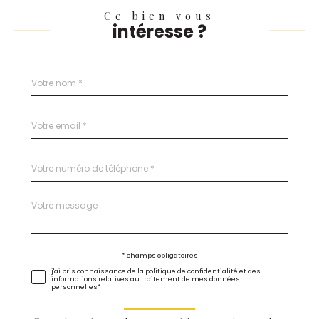
Ce bien vous
intéresse ?
Nom
Fieldset
*
par
défaut
email
*
Téléphone
*
Message
Fieldset
*
par
défaut
Validation
* champs obligatoires
j'ai pris connaissance de la politique de confidentialité et des
informations relatives au traitement de mes données
personnelles*