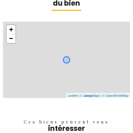
du bien
+
−
Leaflet
|
©
Maps
|
© OpenStreetMap
Jawg
Ces biens peuvent vous
intéresser