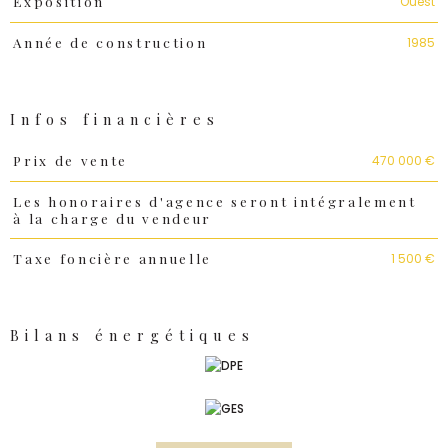
Ouest
Exposition
1985
Année de construction
Infos financières
Caractéristiques
Valeurs
470 000 €
Prix de vente
Les honoraires d'agence seront intégralement
à la charge du vendeur
1 500 €
Taxe foncière annuelle
Bilans énergétiques