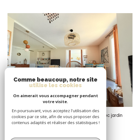
VOIR LE BIEN
Comme beaucoup, notre site
utilise les cookies
On aimerait vous accompagner pendant
votre visite.
Six-Fours-les-Plages (83140)
En poursuivant, vous acceptez l'utilisation des
Appartement au premier et dernier étage, avec jardin
cookies par ce site, afin de vous proposer des
privatif de 135m²
contenus adaptés et réaliser des statistiques !
135,78 m²
-
490 000 €