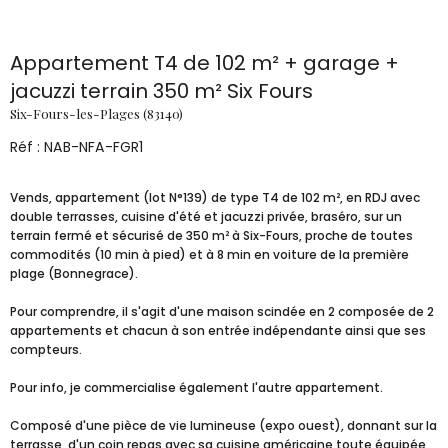
Appartement T4 de 102 m² + garage +
jacuzzi terrain 350 m² Six Fours
Six-Fours-les-Plages (83140)
Réf : NAB-NFA-FGR1
Vends, appartement (lot N°139) de type T4 de 102 m², en RDJ avec
double terrasses, cuisine d'été et jacuzzi privée, braséro, sur un
terrain fermé et sécurisé de 350 m² à Six-Fours, proche de toutes
commodités (10 min à pied) et à 8 min en voiture de la première
plage (Bonnegrace).
Pour comprendre, il s'agit d'une maison scindée en 2 composée de 2
appartements et chacun à son entrée indépendante ainsi que ses
compteurs.
Pour info, je commercialise également l'autre appartement.
Composé d'une pièce de vie lumineuse (expo ouest), donnant sur la
terrasse, d'un coin repas avec sa cuisine américaine toute équipée,