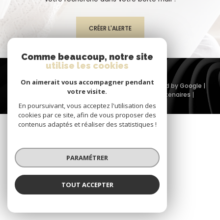
CRÉER L'ALERTE
Comme beaucoup, notre site
utilise les cookies
On aimerait vous accompagner pendant
© 2026 | Tous droits réservés | Traduction powered by Google |
votre visite.
Plan du site
Admin
Mentions légales
Partenaires
Politique RGPD
Cookies
En poursuivant, vous acceptez l'utilisation des
cookies par ce site, afin de vous proposer des
contenus adaptés et réaliser des statistiques !
PARAMÉTRER
TOUT ACCEPTER