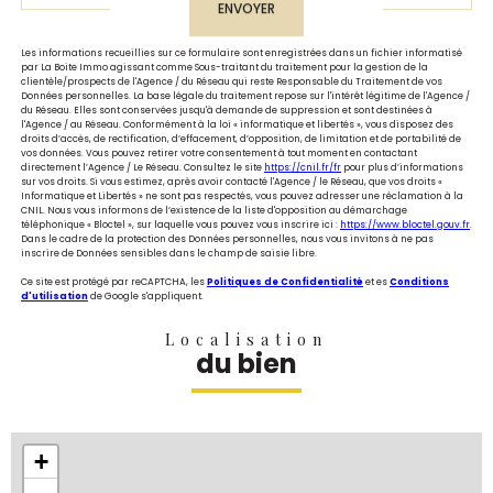
ENVOYER
Les informations recueillies sur ce formulaire sont enregistrées dans un fichier informatisé
par La Boite Immo agissant comme Sous-traitant du traitement pour la gestion de la
clientèle/prospects de l'Agence / du Réseau qui reste Responsable du Traitement de vos
Données personnelles. La base légale du traitement repose sur l'intérêt légitime de l'Agence /
du Réseau. Elles sont conservées jusqu'à demande de suppression et sont destinées à
l'Agence / au Réseau. Conformément à la loi « informatique et libertés », vous disposez des
droits d’accès, de rectification, d’effacement, d’opposition, de limitation et de portabilité de
vos données. Vous pouvez retirer votre consentement à tout moment en contactant
directement l’Agence / Le Réseau. Consultez le site
https://cnil.fr/fr
pour plus d’informations
sur vos droits. Si vous estimez, après avoir contacté l'Agence / le Réseau, que vos droits «
Informatique et Libertés » ne sont pas respectés, vous pouvez adresser une réclamation à la
CNIL. Nous vous informons de l’existence de la liste d'opposition au démarchage
téléphonique « Bloctel », sur laquelle vous pouvez vous inscrire ici :
https://www.bloctel.gouv.fr
.
Dans le cadre de la protection des Données personnelles, nous vous invitons à ne pas
inscrire de Données sensibles dans le champ de saisie libre.
Ce site est protégé par reCAPTCHA, les
Politiques de Confidentialité
et es
Conditions
d'utilisation
de Google s'appliquent.
Localisation
du bien
+