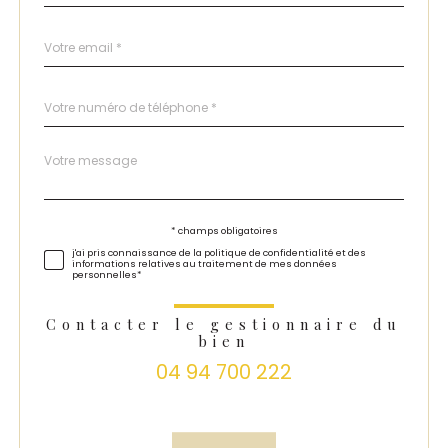
défaut
email
*
Téléphone
*
Message
Fieldset
*
par
défaut
Validation
* champs obligatoires
j'ai pris connaissance de la politique de confidentialité et des
informations relatives au traitement de mes données
personnelles*
Contacter le gestionnaire du
bien
04 94 700 222
Validation