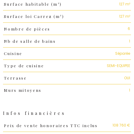
127 m²
Surface habitable (m²)
127 m²
Surface loi Carrez (m²)
6
Nombre de pièces
1
Nb de salle de bains
Séparée
Cuisine
SEMI-EQUIPEE
Type de cuisine
OUI
Terrasse
1
Murs mitoyens
Infos financières
Caractéristiques
Valeurs
108 760 €
Prix de vente honoraires TTC inclus