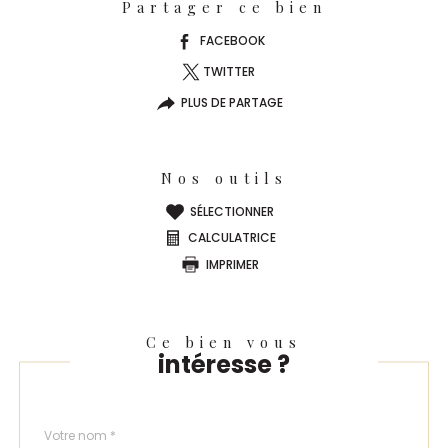
Partager ce bien
FACEBOOK
TWITTER
PLUS DE PARTAGE
Nos outils
SÉLECTIONNER
CALCULATRICE
IMPRIMER
Ce bien vous
intéresse ?
Nom
Fieldset
*
par