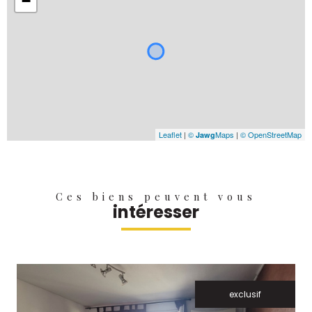
−
Leaflet
|
©
Maps
|
© OpenStreetMap
Jawg
Ces biens peuvent vous
intéresser
exclusif