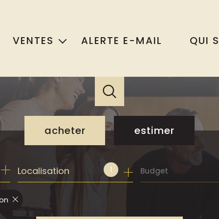
VENTES
ALERTE E-MAIL
QUI 
MAISONS
APPARTEMENTS
TERRAINS
ERCES / ENTREPRISES
acheter
estimer
PRESTIGE
AUTRES BIENS
de l'ancien
1
Localisation
Budget
de l'immo pro
lon